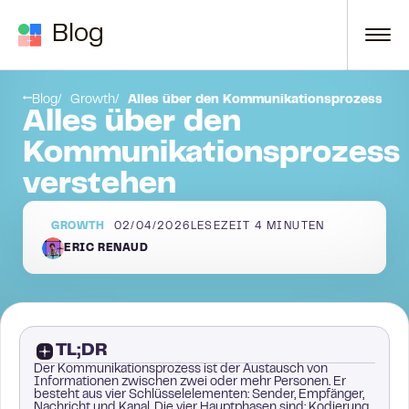
Zum Inhalt springen
Blog
hiedene Kanäle
Tipp Nr. 4: Implementieren Sie einen Prozess
Blog
Growth
Alles über den Kommunikationsprozess ver
Alles über den
Kommunikationsprozess
verstehen
GROWTH
02/04/2026
LESEZEIT
4
MINUTEN
ERIC RENAUD
TL;DR
Der Kommunikationsprozess ist der Austausch von
Informationen zwischen zwei oder mehr Personen. Er
besteht aus vier Schlüsselelementen: Sender, Empfänger,
Nachricht und Kanal. Die vier Hauptphasen sind: Kodierung,