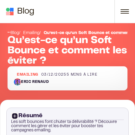
Passer au contenu
Blog
soft bounces :
Points essentiels à retenir
Blog
Emailing
Qu’est-ce qu’un Soft Bounce et comment le
Qu’est-ce qu’un Soft
Bounce et comment les
éviter ?
EMAILING
03/12/2025
5
MINS À LIRE
ERIC RENAUD
Résumé
Les soft bounces font chuter ta délivrabilité ? Découvre
comment les gérer et les éviter pour booster tes
campagnes emailing.