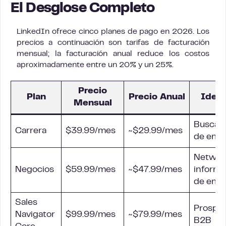
El Desglose Completo
LinkedIn ofrece cinco planes de pago en 2026. Los
precios a continuación son tarifas de facturación
mensual; la facturación anual reduce los costos
aproximadamente entre un 20% y un 25%.
Precio
Plan
Precio Anual
Ideal
Mensual
Buscad
Carrera
$39.99/mes
~$29.99/mes
de emp
Networ
Negocios
$59.99/mes
~$47.99/mes
informa
de emp
Sales
Prospe
Navigator
$99.99/mes
~$79.99/mes
B2B