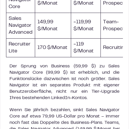
Navigator
$/Monat
$/Monat
Prospecti
Core
Sales
149,99
~119,99
Team-
Navigator
$/Monat
$/Monat
Prospecti
Advanced
Recruiter
~119
170 $/Monat
Recruiting
Lite
$/Monat
Der Sprung von Business (59,99 $) zu Sales
Navigator Core (99,99 $) ist erheblich, und die
Funktionslücke dazwischen ist noch größer. Sales
Navigator ist ein separates Produkt mit eigener
Benutzeroberfläche, nicht nur ein Tier-Upgrade
Ihres bestehenden LinkedIn-Kontos.
Wenn Sie jährlich bezahlen, sinkt Sales Navigator
Core auf etwa 79,99 US-Dollar pro Monat – immer
noch fast das Doppelte des Business-Plans. Teams,