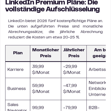
LinkedIn Premium Pläne: Die
vollständige Aufschlüsselung
LinkedIn bietet 2026 fünf kostenpflichtige Pläne an.
Die unten aufgeführten Preise sind monatliche
Abrechnungssätze; die jährliche Abrechnung
reduziert die Kosten um etwa 20-25 %.
Monatlicher
Jährlicher
Am bes
Plan
Preis
Preis
geeignet
39,99
~29,99
Karriere
Arbeitssu
$/Monat
$/Monat
Networkin
59,99
~47,99
Business
Einblicke i
$/Monat
$/Monat
Unterneh
Sales
99,99
~79,99
B2B-