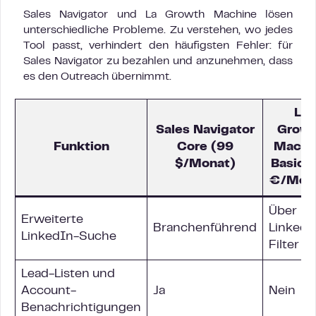
Sales Navigator und La Growth Machine lösen
unterschiedliche Probleme. Zu verstehen, wo jedes
Tool passt, verhindert den häufigsten Fehler: für
Sales Navigator zu bezahlen und anzunehmen, dass
es den Outreach übernimmt.
La
Sales Navigator
Grow
Funktion
Core (99
Machi
$/Monat)
Basic 
€/Mon
Über
Erweiterte
Branchenführend
LinkedI
LinkedIn-Suche
Filter
Lead-Listen und
Account-
Ja
Nein
Benachrichtigungen