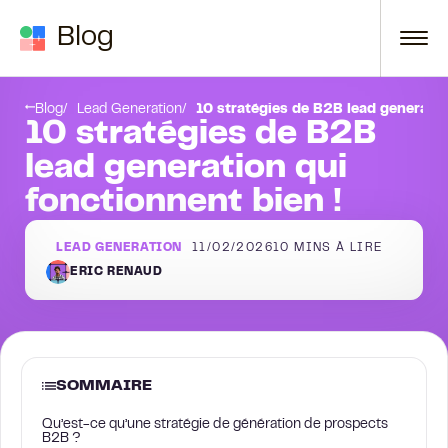
Passer au contenu
Blog
Stratégie 10 : Utiliser des leads magnets
Blog
Lead Generation
10 stratégies de B2B lead generatio
10 stratégies de B2B
lead generation qui
fonctionnent bien !
LEAD GENERATION
11/02/2026
10
MINS À LIRE
ERIC RENAUD
SOMMAIRE
Qu’est-ce qu’une stratégie de génération de prospects
B2B ?