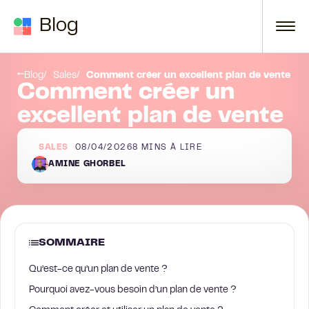
Passer au contenu
Blog
de vente
Créez votre propre plan commercial dès maintenant !
Blog
Sales
Comment créer un excellent plan de vente
Comment créer un
excellent plan de vente
SALES
08/04/2026
8
MINS À LIRE
AMINE GHORBEL
SOMMAIRE
Qu’est-ce qu’un plan de vente ?
Pourquoi avez-vous besoin d’un plan de vente ?