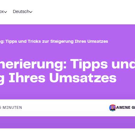
ox
Deutsch
g: Tipps und Tricks zur Steigerung Ihres Umsatzes
erierung: Tipps und
g Ihres Umsatzes
5
MINUTEN
AMINE G