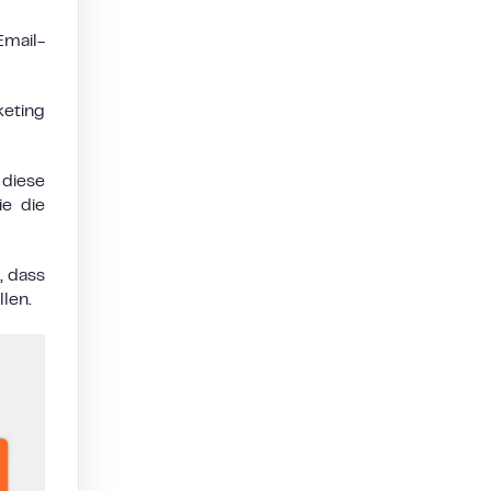
mail-
eting
 diese
ie die
, dass
len.