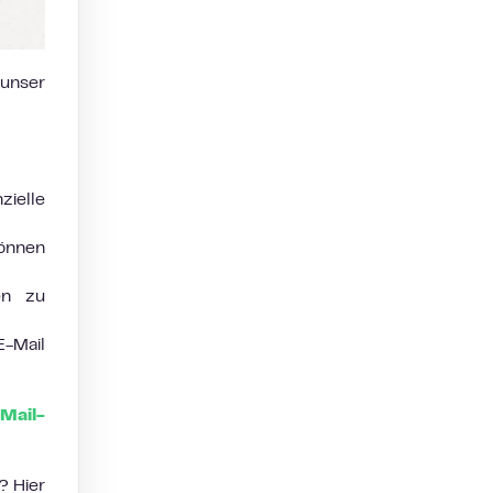
unser
zielle
önnen
en zu
E-Mail
Mail-
? Hier