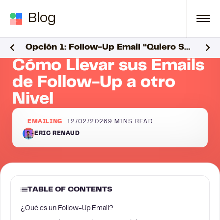
Skip to content
Blog
il a Otro Nivel con Estas 8 Plantillas Gratuitas
Opción 1: Follow-Up Email “Quiero Saber” (Primer seguimiento)
Blog
Emailing
Cómo Llevar sus Emails de Follow-Up a otr
Cómo Llevar sus Emails
de Follow-Up a otro
Nivel
EMAILING
12/02/2026
9
MINS READ
ERIC RENAUD
TABLE OF CONTENTS
¿Qué es un Follow-Up Email?