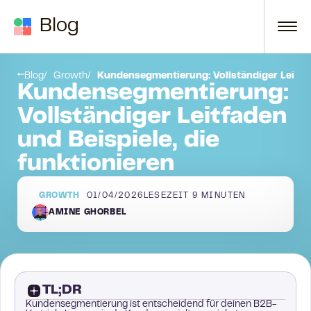
Zum Inhalt springen
Blog
n
Schritt 4: Passen Sie Ihre Werbetexte an jedes Segment an
Blog
Growth
Kundensegmentierung: Vollständiger Leitfad
Kundensegmentierung:
Vollständiger Leitfaden
und Beispiele, die
funktionieren
GROWTH
01/04/2026
LESEZEIT
9
MINUTEN
AMINE GHORBEL
TL;DR
Kundensegmentierung ist entscheidend für deinen B2B-