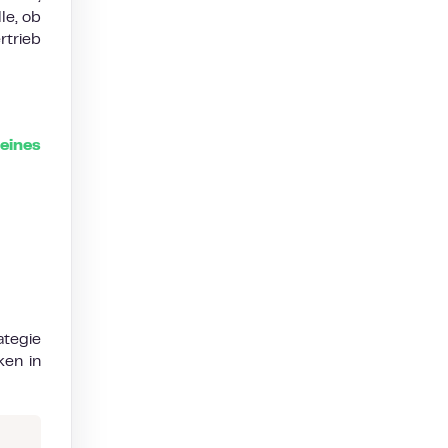
le, ob
rtrieb
eines
ategie
ken in