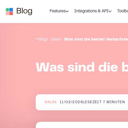
Zum Inhalt springen
Blog
Features
Integrations & API
Toolb
Blog
Sales
Was sind die besten Verkaufst
Was sind die 
SALES
11/02/2026
LESEZEIT
7
MINUTEN