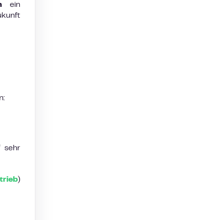
n
ein
ukunft
n:
f sehr
trieb
)