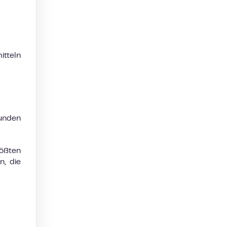
itteln
Kunden
ößten
n, die