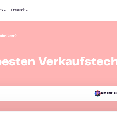
ox
Deutsch
echniken?
besten Verkaufstec
AMINE G