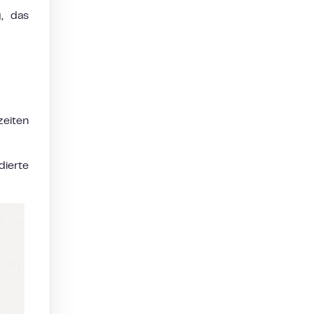
g, das
zeiten
ierte