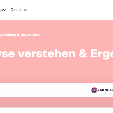
ox
Deutsch
gebnisse interpretieren
yse verstehen & Erg
AMINE G