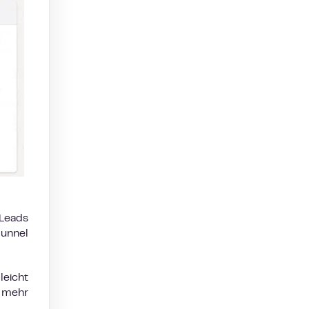
 Leads
Funnel
eicht
h mehr