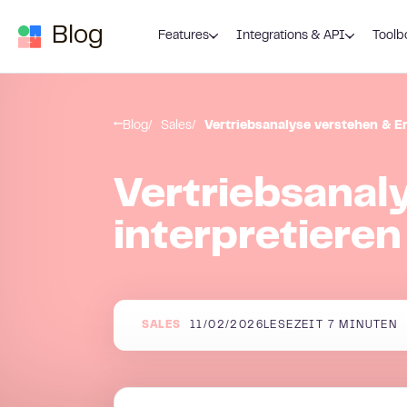
Zum Inhalt springen
Blog
Features
Integrations & API
Toolb
Blog
Sales
Vertriebsanalyse verstehen & Er
Vertriebsanal
interpretieren
SALES
11/02/2026
LESEZEIT
7
MINUTEN