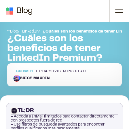
Skip to content
Blog
¿Cómo sacar el máximo partido de LinkedIn Premium con LaGrowthMachine?
Exporte la lista de resultados de LinkedIn Sales Navigator:
Blog
LinkedIn
¿Cuáles son los beneficios de tener Link
¿Cuáles son los
beneficios de tener
LinkedIn Premium?
GROWTH
01/04/2026
7
MINS READ
BRICE MAURIN
TL;DR
– Acceda a InMail ilimitados para contactar directamente
con prospectos fuera de red
– Use filtros de búsqueda avanzados para encontrar
perfiles cualificados más rápidamente